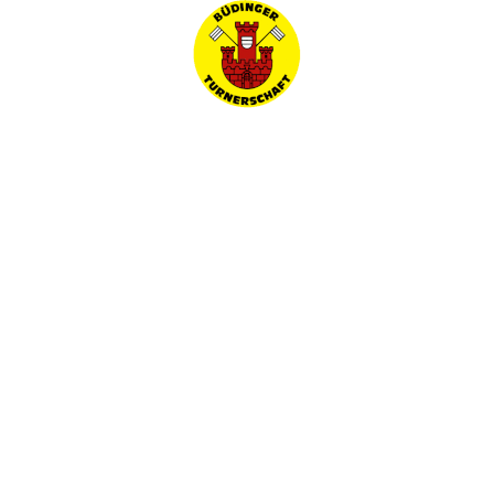
Frauen und Männer aller Altersklassen haben in
dieser Stunde die Gelegenheit zu einem Workout,
das es in sich hat.
Trainingszeiten
Donnerstag von 18:30 Uhr bis 19:30 Uhr
Trainingsort
Turnhalle der Stadtschule Büdingen
(Grundschule)
Infos und Anmeldung
Birgit Hempfling