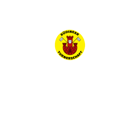
Startseite
Benutzername
*
Passwort
*
Passwort
Angemeldet bleiben
Anmelden